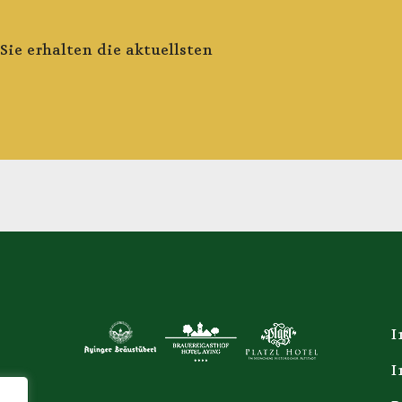
ie erhalten die aktuellsten
I
I